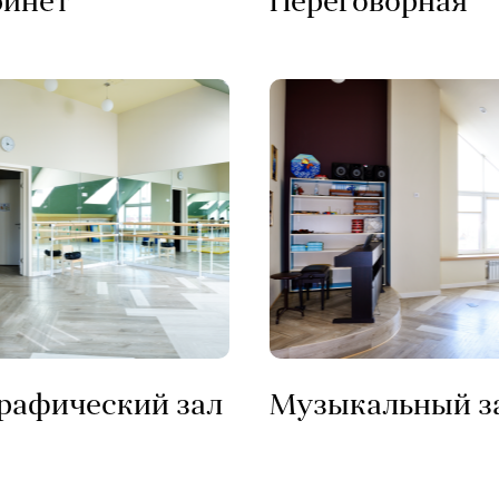
бинет
Переговорная
рафический зал
Музыкальный з