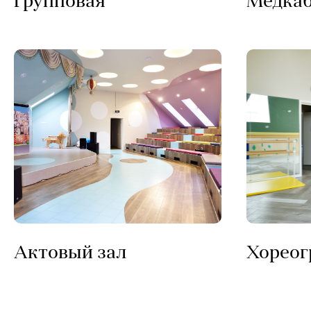
Групповая
Медка
Актовый зал
Хореог