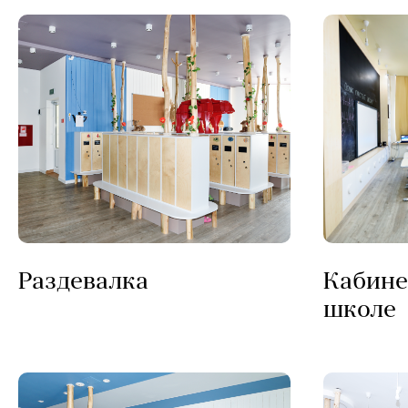
Раздевалка
Кабине
школе