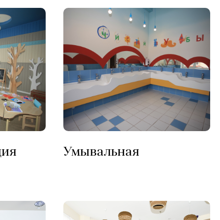
дия
Умывальная